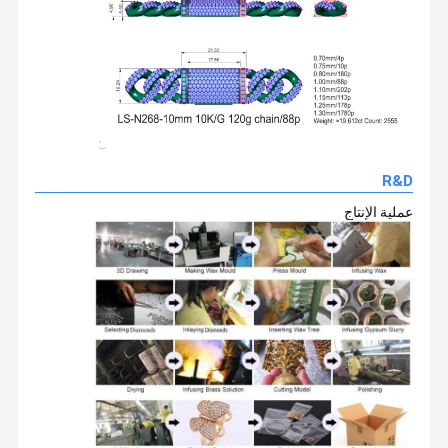
مليون قطعة سنويًا.
2المهارة: الحفاظ على 200 من الحدادين المهرة في المتوسط (20٪ من
إجمالي العمالة) مع خبرة لا تقل عن 21 عامًا.
التدريبات السنوية من الخارج (ألمانيا وإيطاليا وتايلاند) في التكنولوجيا
الجديدة والخبرات مثل الطلاء النانوي،التدريبات الداخلية المنتظمة على
اتصل بنا
أخبار
حالات
اطلب اقتباس
مهارات الموظفين الجدد للحفاظ على القوى العاملة في صناعة
المجوهرات وإثراءها.
الذهب 18 كارت الماس المجوهرات
سوار من الذهب عيار 18 قيراط مرصع بالألماس
R&D
قلادة الماس الذهبية 18 كارت
عملية الإنتاج
أقراط من الماس الذهب 18 كارت
خاتم من الذهب عيار 18 قيراط مرصع بالألماس
مجوهرات إعداد هونج كونج
مجوهرات العلامات التجارية الراقية
مجوهرات العلامة التجارية المخصصة