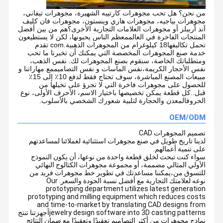
من نحن؟ هل تحب مجوهرات كارتييه الشهيرة، مجوهرات تيفاني،
مجوهرات بياجيه، مجوهرات هاري وينستون، مجوهرات فان كليف
آند أربيلز أو مجوهرات العلامات التجارية الأخرى؟هم من بين أفضل
المنتجات الفاخرة في العالممعظم الناس يحبونها، لكن لا يستطيعون
تحمل تكاليفها
18 كيلوغرام من المجوهرات الذهبية
.com تقدم
خدمة صنع المجوهرات المخصصة التي يمكنك أن تخبرنا ما تحب
ومتطلباتك الخاصة، سنقوم بصنع المجوهرات لك. نفس الذهب،
نفس الأحجار الكريمة،نفس الماسات و نفس التصاميممع مهاراتنا و
مبيعات المصنع المباشرة، سوف تحتاج فقط لدفع 10٪ إلى 15٪
للحصول على مجوهرات فاخرة التي لا تجرؤ على تخيلها من
قبل..كل قطعة يمكن تخصيصها باختيار الاسم، الأحرف الأولى، نوع
الحروفالمعدن والحجارة لتلبية شعورك الشخصي بالأسلوب.
OEM/ODM
تصميم المجوهرات CAD
لدينا تاريخ طويل في صنع مجوهرات استثنائية لعملائنا لمساعدتهم
على تنمية أعمالهم.
سواء كنت تبحث لخلق قطعة واحدة من نوعها، أن يكون النموذج
الأولي المثالي مصممة، أو مجموعة مجوهرات الكتالوج النهائي
للتسوق من،يمكننا مساعدتك في تطوير خط مجوهرات فريد من
نوعه لعلامتك التجارية مع أفضل نسبة الجودة والسعر. Our
prototyping department utilizes latest generation
prototyping and milling equipment which reduces costs
and time-to-market by translating CAD designs from
jewelry design software into 3D casting patternsأجهزتنا تنتج
نماذج مجوهرات من أكثر التصاميم تعقيدًا وتعقيدًا مع ضمان النتائج