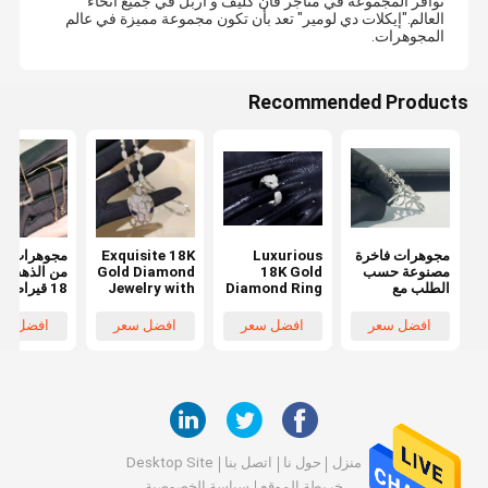
توافر المجموعة في متاجر فان كليف و أربل في جميع أنحاء
العالم."إيكلات دي لومير" تعد بأن تكون مجموعة مميزة في عالم
المجوهرات.
Recommended Products
مجوهرات فاخرة
Luxurious
Exquisite 18K
مجوهرات فا
مصنوعة حسب
18K Gold
Gold Diamond
من الذهب عي
الطلب مع
Diamond Ring
Jewelry with
18 قيراط
تخصيص حصري
with High
VS1 Clarity
والماس بتص
للعلامة التجارية
Web Security
VS2 Clarity
عصرية بإطا
افضل سعر
افضل سعر
افضل سعر
افضل سع
and 18K Gold
403
Material for
Forbidden
Luxury and
Error
Elegance
Response and
Access
Restriction
منزل
حول نا
اتصل بنا
Desktop Site
خريطة الموقع
سياسة الخصوصية