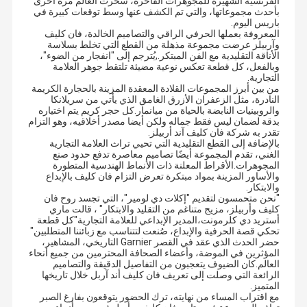
الفرنسية الشهيرة للمجوهرات الفاخرة، سحرت العالم مرة أخرى
بأحدث مجموعاتها، والتي تم الكشف عنها وسط توقعات كبيرة في
باريس اليوم.
المعروفة بعملها الحرفي الراقي والتصاميم الخالدة، فان كليف
وآربيلز عرضت مجموعة مذهلة من القطع التي تخلط بسلاسة
الأناقة التقليدية مع الفن المبتكر.,يُترجم إلى "انفجار من الضوء"،
وبالفعل، كل قطعة تعكس نوعية مضيئة تلتقط جوهر العلامة
التجارية.
من بين أبرز المجموعات القلادة المعقدة المزينة بالحجارة الكريمة
النادرة، مثل الزعفران الأزرق الغامق الذي يأتي من سريلانكا
والروبينيات النابضة بالحياة من ميانمار.كل حجر كريم يتم اختياره
بدقة لضمان ليس فقط جماله ولكن أيضا مصدر أخلاقيه، وهو التزام
تقدر به شركة فان كليف آند أربيلز.
بالإضافة إلى القطع التقليدية التي تحيي تراث العلامة التجارية
الغني، تقدم المجموعة أيضًا تصاميم معاصرة تدفع حدود صنع
المجوهرات.الأقراط المعلنة ذات الأنماط الهندسية المتطورة
والأساور المزينة بمواد مبتكرة تعرض التزام فان كليف بالإبداع
والابتكار.
"نحن متحمسون لتقديم "إكلات دي لومير"، التي تجسد روح فان
كليف وأربيلز، مزيج متناغم من التقليد والابتكار" ، قالت ماري
أستريد دي كلرمونت،المدير الإبداعي للعلامة التجارية"كل قطعة
تحكي قصة الحرفية والإبداع، صُنعت لتتناسب مع زبائننا المتطلبين"
حضر الحدث الذي عقد في القصر Garnier التاريخي، المشاهير،
المؤثرين في الموضة، وأعضاء الصحافة المحترمين من جميع أنحاء
العالم.كان الضيوف يتعجبون من التفاصيل الدقيقة والتصاميم
الرائعة التي وصلت إلى تعريف فان كليف أند آربل خلال تاريخها
المتميز.
مع اقتراب المساء من نهايته، ترك الحضور يتوقعون بفارغ الصبر