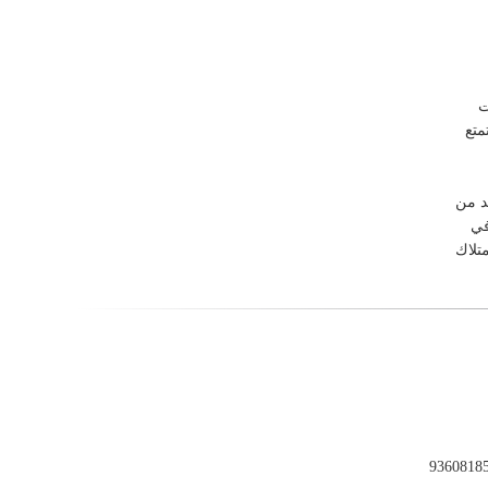
ت
متع
د من
في
تلاك