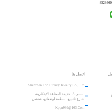
مل
اتصل بنا
Shenzhen Top Luxury Jewelry Co., Ltd
المبنى 3، حديقة الصناعة الابتكارية،
شارع نانلينغ، منطقة لونغغانغ، شنشن
Kpqn999@163.com