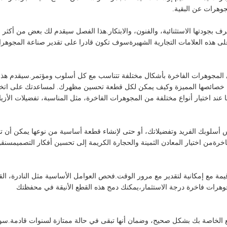
جوهرات عن البقية.
ترف بجودتها الاستثنائية، والفنون، والابتكار.هذا الفصل سيقدم لك بعض من أكثر
لى هذه العلامات التجارية الشهيرةسوف تكون قادرا على تقدير صناعة المجوهر
أتي المجوهرات الفاخرة بأشكال مختلفة تتناسب مع كل أسلوب ومؤتمر.سيقدم هذا
شة خصائصها المميزة وكيف يمكن لكل قطعة تحسين مظهرك. لمساعدتك على اتخا
د اختيار أنواع مختلفة من المجوهرات الفاخرة، مثل المناسبة، تفضيلات الأزيا
لوبك الفريد وتفضيلاتك، أو حتى لإنشاء قطعة أساسية من نوعها يمكن أن تن
ةمن اختيار المعادن الثمينة والحجارة الكريمة إلى تحسين أفكار التصميمسنق
 مع إمكانية لتقدير مع مرور الوقت.فحص العوامل الأساسية مثل النادرة، الق
جوهرات فاخرة درجة الاستثمار،يمكنك دمج هذه القطع الأنيقة في محفظتك
قطع الخاصة بك بشكل صحيح، وضمان أنها تبقى في حالة ممتازة لسنوات قادمة.س