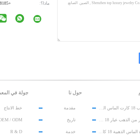
ماذا؟:
+85293608185
حول نا
جولة في المع
الذهب 18 كارت الماس المجوهرات
مقدمة
خط الانتاج
سوار من الذهب عيار 18 قيراط مرصع بالألماس
تاريخ
OEM / ODM
قلادة الماس الذهبية 18 كارت
خدمة
R & D