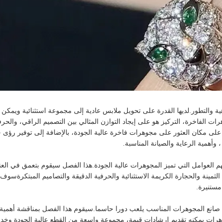
ية والتطور.لديها القدرة على تحويل ملابس عادية إلى مجموعة استثنائية ويمكن 
ات الفاخرة، التركيز هو على إيجاد التوازن المثالي بين التصميم الراقي، والحرف
ة على مكان العثور على مجوهرات فاخرة عالية الجودة، بالإضافة إلى توفير رؤى 
 وأهمية الرعاية والصيانة المناسبة.
م العوامل التي تميز المجوهرات عالية الجودة.هذا الفصل سيقوم بتعمق في الع
لثمينة والحجارة الكريمة الاستثنائية والحرفية الدقيقة والتصاميم المبتكرةسوف
مستنيرة.
 صانع المجوهرات المناسب يلعب دورا حاسما.سيقوم هذا الفصل بمناقشة أهمية
هرات يمكنه تقديم إرشادات قيمة، مجموعة واسعة من القطع عالية الجودة وخد