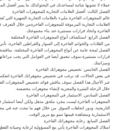
عملاء لا تشوبها شائبة لمساعدتك في البحثوكذلك ما يميز أفضل الم
الفصل الثالث: أفضل العلامات التجارية للمجوهرات الفاخرة
عالم المجوهرات الفاخرة مليء بالعلامات التجارية الشهيرة التي تُع
العلامات التجارية المرموقة للمجوهرات الفاخرةمن خلال التعرف ع
الفاخرة واتخاذ قرارات مستنيرة عند بناء مجموعتك.
الفصل الرابع: استكشاف أنواع المجوهرات الفاخرة المختلفة
من القلادات والخواتم الفاخرة إلى السوار والقراطين الفاخرة، ت
الفصل لمحة عامة عن أنواع المجوهرات الفاخرة المختلفة، مناق
قرارات مستنيرة،سوف نتعمق أيضا في العوامل التي يجب مراعاتها عن
وميزانيتك.
الفصل الخامس: تخصيص مجوهراتك الفاخرة
في بعض الحالات، قد ترغب في تخصيص مجوهراتك الفاخرة لتعكس أس
عبر الأجيال.هذا الفصل سوف يناقش فوائد تخصيص المجوهرات الفاخر
خلال الرحلة المثيرة والمجزية لإنشاء مجوهرات مخصصة.
الفصل السادس: الاستثمار في المجوهرات الفاخرة
المجوهرات الفاخرة ليست مجرد ملحق مذهل ولكن أيضا استثمار قيمة
التاريخية، ودور اتجاهات السوق. من خلال فهم ما تبحث عنه في م
الاستثمارية ومشاهدة قيمتها تنمو مع مرور الوقت.
الفصل السابع: رعاية مجوهراتك الفاخرة
امتلاك المجوهرات الفاخرة يأتي مع المسؤولية لرعاية وصيانة ال