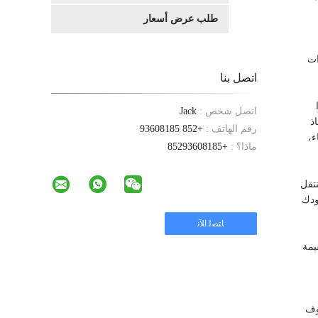
طلب عرض أسعار
ات
اتصل بنا
اتصل شخص :
Jack
ذ
رقم الهاتف :
+852 93608185
ء،
ماذا؟ :
+85293608185
تقل
ودك
يمة
وف