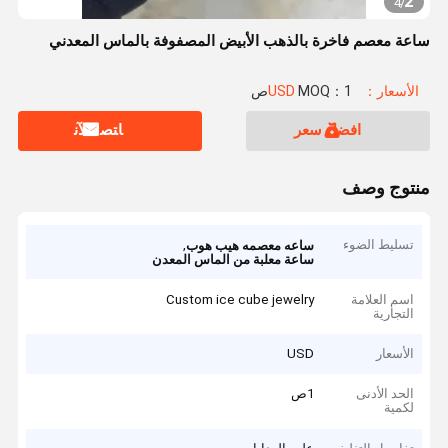
2
4
/
ساعة معصم فاخرة بالذهب الأبيض المصفوفة بالماس المعدني
الأسعار：USD
MOQ：1ص
افضل سعر
ﺎﺘﺼﻟ ﺍﻶﻧ
منتوج وصف
تسليط الضوء
,
ساعه معصمه هيب هوب
ساعة معلبة من الماس المعدن
اسم العلامة
Custom ice cube jewelry
التجارية
الأسعار
USD
الحد الأدنى
1ص
لكمية