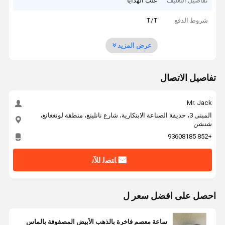
تفاصيل التغليف
علب الهدايا
شروط الدفع
T/T
عرض المزيد
تفاصيل الاتصال
Mr. Jack
المبنى 3، حديقة الصناعة الابتكارية، شارع نانلينغ، منطقة لونغغانغ،
شنشن
+852 93608185
ﺎﺘﺼﻟ ﺍﻶﻧ
احصل على افضل سعر ل
ساعة معصم فاخرة بالذهب الأبيض المصفوفة بالماس