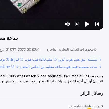
ساعة معص
مجوهرات العلامة التجارية الفاخرة
2022-03-02
318 الرؤى
#
سلسلة عنق هيب هوب كوبي 10 ملم,قلادة هيب هوب 11 قيراط,30 بوصة قلادة الهيب هوب
#
ساعه معصمه هيب هوب,ساعة معلبة من الماس المعدن
#
30 Inches Hip Hop Necklace
الماس) أود أن أقدم لك مزايانا باختصار1لقد تعاوننا مع العديد من المستوردي...
رسائل الزائر
لا توجد تعليقات عامة بعد