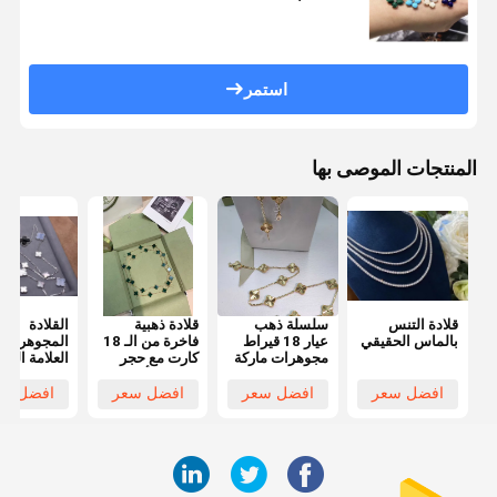
استمر
المنتجات الموصى بها
قلادة التنس
سلسلة ذهب
قلادة ذهبية
القلادة
بالماس الحقيقي
عيار 18 قيراط
فاخرة من الـ 18
المجوهرات
مجوهرات ماركة
كارت مع حجر
العلامة التجا
مخصصة قلادة
مالاكيت أصلي
المخصصة
عتيقة، 10
الق
افضل سعر
افضل سعر
افضل سعر
افضل سع
تصميمات للنساء
كارت ذهب أ
مطل
الأحجار الكر
الطبيعية