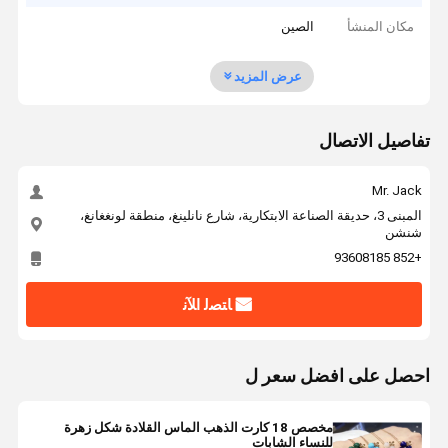
مكان المنشأ
الصين
عرض المزيد
تفاصيل الاتصال
Mr. Jack
المبنى 3، حديقة الصناعة الابتكارية، شارع نانلينغ، منطقة لونغغانغ،
شنشن
+852 93608185
ﺎﺘﺼﻟ ﺍﻶﻧ
احصل على افضل سعر ل
مخصص 18 كارت الذهب الماس القلادة شكل زهرة
للنساء الشابات