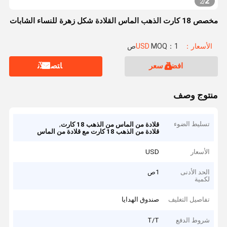
2
2
/
مخصص 18 كارت الذهب الماس القلادة شكل زهرة للنساء الشابات
الأسعار：USD
MOQ：1ص
افضل سعر
ﺎﺘﺼﻟ ﺍﻶﻧ
منتوج وصف
تسليط الضوء
,
قلادة من الماس من الذهب 18 كارت
قلادة من الذهب 18 كارت مع قلادة من الماس
الأسعار
USD
الحد الأدنى
1ص
لكمية
تفاصيل التغليف
صندوق الهدايا
شروط الدفع
T/T