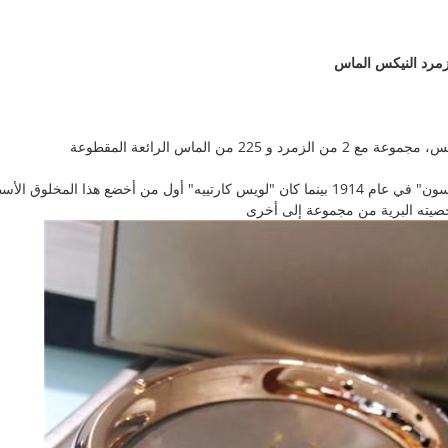
كان النمر "كارتييه" أول من ظهر في صناعة "مايسون" في عام 1914 بينما كان "لويس كارتييه" 
صيته البرية من مجموعة إلى أخرى