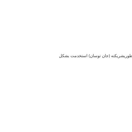
أول من أخضع هذا المخلوق الأسطوريشريكته (جان توسان) استخدمت بشكل