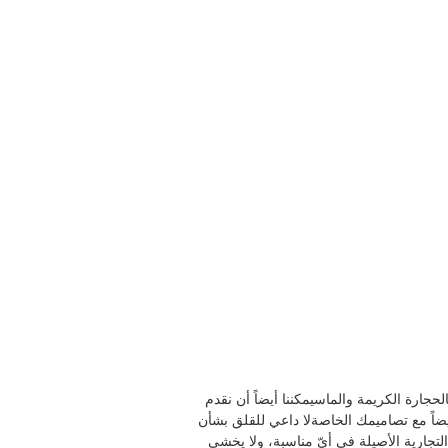
ت من الذهب والماس منذ عام 2005 نحن نقدم قطع مجوهرات مصممة من الذهب الأصلي من الذهب 18 كارتالحجارة الكريمة والماسيمكننا أيضاً أن نقدم
يضاً مع تصاميمك الخاصةلا داعي للقلق بشأن
تجارية الأصيلة في أيّ مناسبة، ولا يخشى