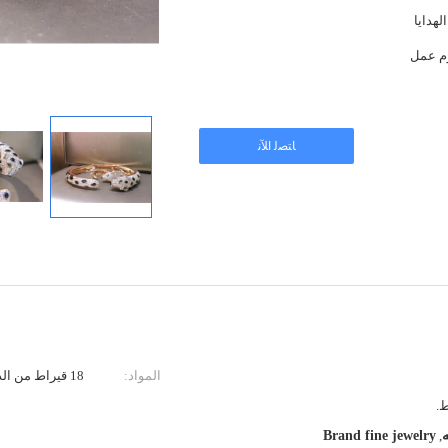
لهدايا
ﺎﺘﺼﻟ ﺍﻶﻧ
المواد:
18 قيراط من الذهب والماس
Brand fine jewelry
,