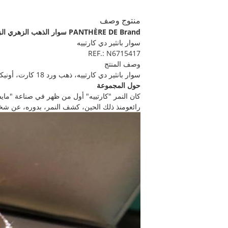
منتوج وصف
PANTHÈRE DE Brand سوار الذهب الزهري الزمرد النيكس الماس
سوار بانثير دي كارتييه
REF.: N6715417
وصف المنتج
سوار بانثير دي كارتييه، ذهب ورد 18 كارت، أونيكس، مجموعة مع 2 من الزمرد و 225 من الماس الرائعة المقطوعة
حول المجموعة
رائعومنذ ذلك الحين، كشف النمر، بدوره، عن شخ