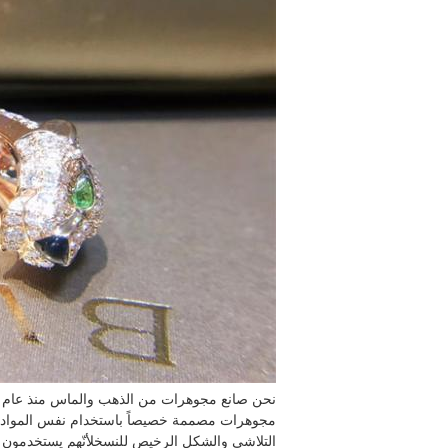
مجوهرات مصممة خصيصاً باستخدام نفس المواد ذات 
التلاشي والشكل الرخيص للنسخلأنّهم يستخدمون نف