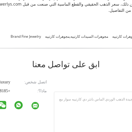
هرات كارتييه
مجوهرات السيدات كارتييه,مجوهرات كارتييه
Brand Fine Jewelry
ابق على تواصل معنا
اتصل شخص:
luxury
ماذا؟:
+85293608185