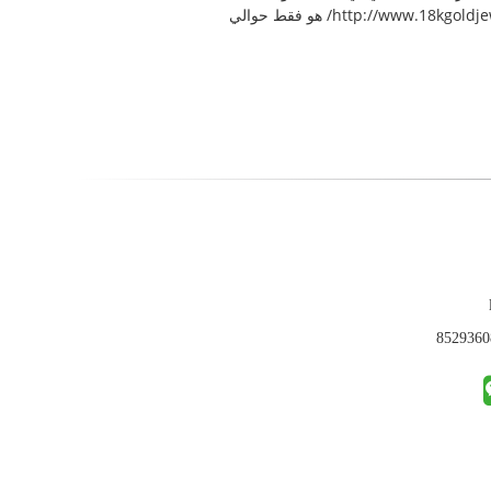
الأصدقاء من الاستفسار عن هذه العناصر.الأهم من ذلك، سعر الذهب الحقيقي والقطع الماسية التي صنعت من قبل http://www.18kgoldjewerlys.com/ هو فقط حوالي