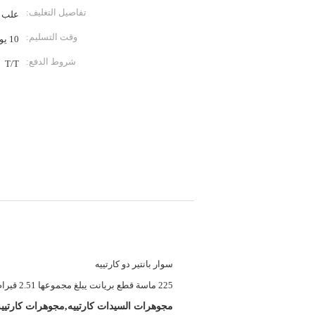
تفاصيل التغليف:
علب ا
وقت التسليم:
10 يوم عمل
شروط الدفع:
T/T
لومات تفصيلية
الأسلوب:
سوار بانتير دو كارتييه
الماس:
225 ماسة قطع بريانت يبلغ مجموعها 2.51 قيراط.
إبراز:
مجوهرات السيدات كارتييه,مجوهرات كارتييه