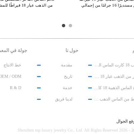
بل) خاتم فراشة مع 70 ماسة
أبيض مستديرًا 16 جرامًا من إجمالي
من الذهب عيار 18 قيراطًا للمشاركة
زفاف مخصص من كارتييه
 القيراط مجوهرات حقيقية
حول نا
جولة في المع
الذهب 18 كارت الماس المجوهرات
مقدمة
خط الانتاج
سوار من الذهب عيار 18 قيراط مرصع بالألماس
تاريخ
OEM / ODM
قلادة الماس الذهبية 18 كارت
خدمة
R & D
أقراط من الماس الذهب 18 كارت
لدينا فريق
قع الجوال