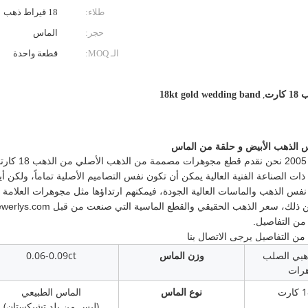
طلاء:
18 قيراط ذهب
حجر:
الماس
الـ MOQ:
قطعة واحدة
رت
,
18kt gold wedding band
نحن صانع مجوهرا
الصناعة الفنية العالية يمكن أن تكون نفس التصاميم الأصلية تماماً، ولكن أ
س الذهب والماسات العالية الجودة، فيمكنهم ارتداؤها مثل مجوهرات العلامة ال
د من التفاصيل يرجى الاتصال بنا
هبي الصلب
وزن الماس
0.06-0.09ct
هرات
نوع الماس
الماس الطبيعي
(ليس من بلد تشيكستان)