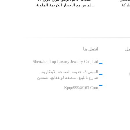
الزفاف الذهب والمجوهرات
الماس مع الأحجار الكريمة الملونة
مجوهرات VCA
مل
اتصل بنا
Shenzhen Top Luxury Jewelry Co., Ltd
المبنى 3، حديقة الصناعة الابتكارية،
شارع نانلينغ، منطقة لونغغانغ، شنشن
Kpqn999@163.com