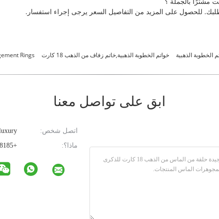
خواتم الخطوبة الذهبية,خاتم زفاف من الذهب 18 كارت
gement Rings
ابق على تواصل معنا
اتصل شخص:
luxury
ماذا؟:
+85293608185