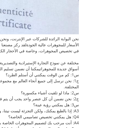
نحن البوابة الرائدة للشركات عبر الإنترنت، ونح
في تخصيص المجوهرات، وخاصة في الأحجار الكريمة،ال
مختلفة عن نموذج التجارة الإستيرادية والتصديري
أسواق جديدة للمجوهراتيمكننا أن نضمن تسليم المن
س1: كم من الوقت يمكنني أن أستلم الطرد؟
المختلفة.
س2: ماذا لو تلقيت أشياء مكسورة؟
ج2: نحن نضمن أن كل عنصر واحد يجب أن يتم فحصه بشكل جيد قبل الشحن، وسوف نقوم بتعويض أو استرداد المال لك إذا كان تالفا عن طريق التسليم السريع.
س3: هل يمكنني رؤية عينة؟
A3: إذا بالطبع يمكنك، ولكن التجزئة ليست نيتنا، وسوف نفرض تكلفة العينة والرسوم السريعة.
Q4: هل يمكنني تخصيص تصاميمي الخاصة؟
A4: أنت مرحب بك لتصميم المجوهرات الخاصة بك أو المنتجات ذات الصلة، وتوفير صور التصميم الخاص بك أو نطلب منا أن نفعل التصميم بالنسبة لك.