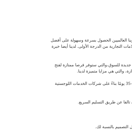
ترينا العالميين الحصول بسرعة وسهولة على أفضل
صنعنا على صناعة المجوهرات التقليدية لسنوات عديدة وهو مصنع OEM للعديد من العلامات التجارية من الدرجة الأولى. لدينا أيضا خبرة
م جديدة للسوق،والتي ستوفر فرصا ممتازة لفتح
، والتي هي مزايا متميزة لدينا.
ج1: نحن نرسل إلى جميع أنحاء العالم مع مجموعة من خيارات الشحن (DHL / UPS / TNT / EMS / FEDEX) ، سيستغرق الأمر 7-35 يومًا بناءً على شركات الخدمات اللوجستية