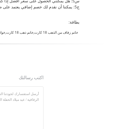
س5: هل يمكنني الحصول على سعر أفضل إذا كنت مشترًا بالجملة ؟
ج5: يمكننا أن نقدم لك خصم إضافي يعتمد على طلبك. للحصول على المزيد من التفاصيل السعر يرجى إجراء استفسار.
بطاقة:
خاتم زفاف من الذهب 18 كارت,خاتم ذهب 18 كارت,خواتم الخطوبة الذهبية
اكتب رسالتك