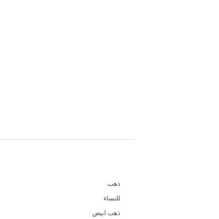
لومات تفصيلية
المواد الرئيسية للمجوهرات:
ذهب
الجنس:
للنساء
نوع المادة:
ذهب ابيض