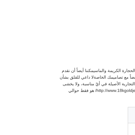
ت من الذهب والماس منذ عام 2005 نحن نقدم قطع مجوهرات مصممة من الذهب الأصلي من الذهب 18 كارتالحجارة الكريمة والماسيمكننا أيضاً أن نقدم
يضاً مع تصاميمك الخاصةلا داعي للقلق بشأن
تجارية الأصيلة في أيّ مناسبة، ولا يخشى
الأصدقاء من الاستفسار عن هذه العناصر.الأهم من ذلك، سعر الذهب الحقيقي والقطع الماسية التي صنعت من قبل http://www.18kgoldjewerlys.com/ هو فقط حوالي