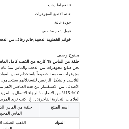
اللون:
18 قيراط ذهب
النوع:
خاتم الاصبع المجوهرات
السمة:
جودة عالية
الشعار:
قبول شعار مخصص
إبراز:
خواتم الخطوبة الذهبية,خاتم زفاف من الذهب 18 كا
منتوج وصف
حلقة من الماس 18 كارت من الذهب كامل الماس الذهب الأبيض و حلقة من الماس
مجوهرات مصممة خصيصاً باستخدام نفس المواد ذات 
التلاشي والشكل الرخيص للنسخلأنّهم يستخدمون نف
10%-15% من الأصليات!الرجاء الاتصال بنا لمزيد من التفاصيل.
العلامات التجارية الفاخرة: , , إذا كنت تريد المزي
اسم المنتج
حلقة من الماس الذ
الماس المجو
المواد
الذهب الصلب 18 كارت
الماس