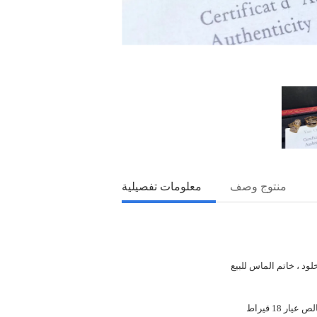
منتوج وصف
معلومات تفصيلية
لود ، خاتم الماس للبيع
ر 18 قيراط