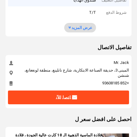
تفاصيل التغليف
صندوق الهدايا
شروط الدفع
T/T
عرض المزيد
تفاصيل الاتصال
Mr. Jack
المبنى 3، حديقة الصناعة الابتكارية، شارع نانلينغ، منطقة لونغغانغ،
شنشن
+852 93608185
ﺎﺘﺼﻟ ﺍﻶﻧ
احصل على افضل سعر ل
قلادة الماسية الذهبية الـ 18 كارت عالية الجودة ، قلادة