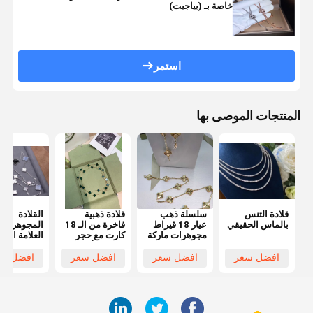
خاصة بـ (بياجيت)
استمر
المنتجات الموصى بها
قلادة التنس
سلسلة ذهب
قلادة ذهبية
القلادة
بالماس الحقيقي
عيار 18 قيراط
فاخرة من الـ 18
المجوهرات
مجوهرات ماركة
كارت مع حجر
العلامة التجا
مخصصة قلادة
مالاكيت أصلي
المخصصة
عتيقة، 10
الق
افضل سعر
افضل سعر
افضل سعر
افضل سع
تصميمات للنساء
كارت ذهب أ
مطل
الأحجار الكر
الطبيعية