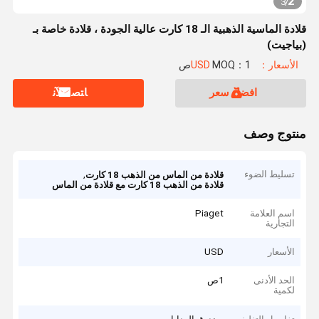
2
3
/
قلادة الماسية الذهبية الـ 18 كارت عالية الجودة ، قلادة خاصة بـ
(بياجيت)
الأسعار：USD
MOQ：1ص
افضل سعر
ﺎﺘﺼﻟ ﺍﻶﻧ
منتوج وصف
تسليط الضوء
,
قلادة من الماس من الذهب 18 كارت
قلادة من الذهب 18 كارت مع قلادة من الماس
اسم العلامة
Piaget
التجارية
الأسعار
USD
الحد الأدنى
1ص
لكمية