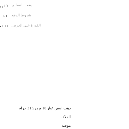
وقت التسليم:
10 يوم عمل
شروط الدفع:
T/T
القدرة على العرض:
100 قطعة في الشهر
لومات تفصيلية
المعدن:
ذهب ابيض عيار 18 وزن 31.5 جرام
نوع المجوهرات:
القلادة
الأسلوب:
موضة