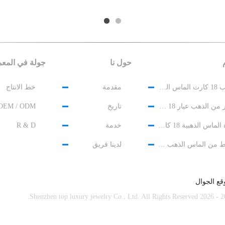
حول نا
جولة في المع
الذهب 18 كارت الماس المجوهرات
مقدمة
خط الانتاج
سوار من الذهب عيار 18 قيراط مرصع بالألماس
تاريخ
OEM / ODM
قلادة الماس الذهبية 18 كارت
خدمة
R & D
أقراط من الماس الذهب 18 كارت
لدينا فريق
قع الجوال