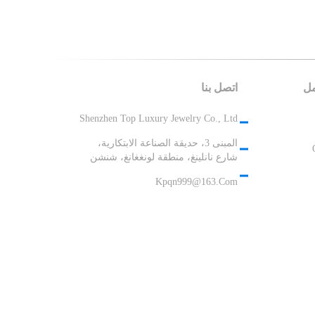
مل
اتصل بنا
Shenzhen Top Luxury Jewelry Co., Ltd
المبنى 3، حديقة الصناعة الابتكارية،
شارع نانلينغ، منطقة لونغغانغ، شنشن
Kpqn999@163.com