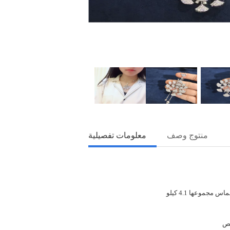
منتوج وصف
معلومات تفصيلية
صص