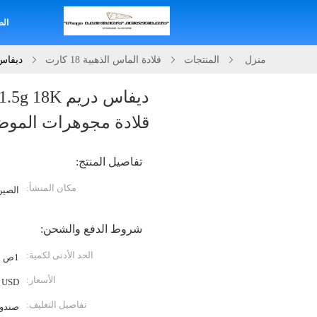
الص
منزل
المنتجات
قلادة الماس الذهبية 18 كارت
ديفاس دريم 4.1ct 31.5g 18K ال
قلادة مجوهرات الموض
تفاصيل المنتج:
مكان المنشأ:
الصين
شروط الدفع والشحن:
الحد الأدنى لكمية:
1ص
الأسعار:
USD
تفاصيل التغليف:
صندوق