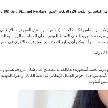
31.5g 18K Gold Diamond Necklace
,
دة "ديفاس دريم" من الذهب الأبيض 18 كيلات من الماس الكاملقلادة الـ (ديفاس) من منزل المجو
وصفات المرأة، يمكن أن يطابق القلادة مع المجوهرات الأخرى في ن
يفاس دريم تجسد أسطورة ديفا،القلادة مصطلح على شكل مروحة يستلهم 
الأبدية من خلال جوهر الجمال الإيطالي في لعبة الكمال والفراغالمودي
يه من أسلوب