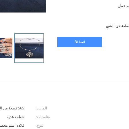
ﺎﺘﺼﻟ ﺍﻶﻧ
الماس:
565 قطعة من الماس مجموعها 4.1 كيلو
مناسبات:
حفلة ، هدية
النوع:
قلادة اسم مخ