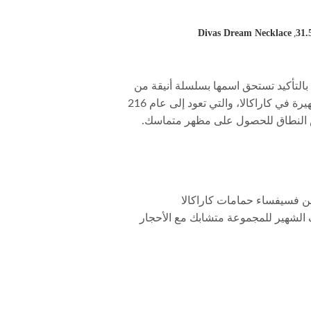
Divas Dream Necklace
,
هرات الإيطالي بالتأكيد تستحق اسمها بسلسلة أنيقة من
الألماس المزخرفتم وضع الماسات في شكل مروحة خاص بناءً على الأنماط القوسية على الحمامات الرومانية الشهيرة في كاراكالا، والتي تعود إلى عام 216
فس النطاق للحصول على مظهر متماسك.
من فسيفساء حمامات كاراكالا
ف الشهير للمجموعة متشابك مع الأحجار