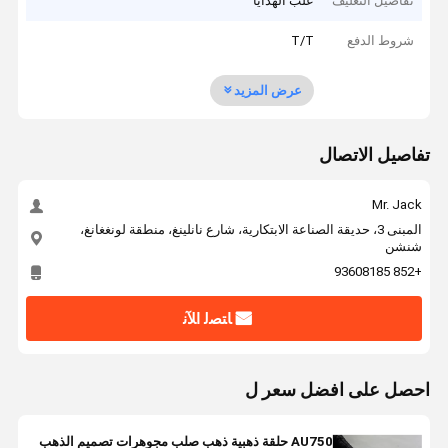
تفاصيل التغليف
علب الهدايا
شروط الدفع
T/T
عرض المزيد
تفاصيل الاتصال
Mr. Jack
المبنى 3، حديقة الصناعة الابتكارية، شارع نانلينغ، منطقة لونغغانغ،
شنشن
+852 93608185
ﺎﺘﺼﻟ ﺍﻶﻧ
احصل على افضل سعر ل
AU750 حلقة ذهبية ذهب صلب مجوهرات تصميم الذهب