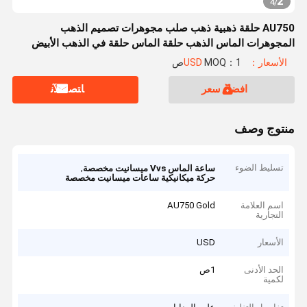
2
4
/
AU750 حلقة ذهبية ذهب صلب مجوهرات تصميم الذهب
المجوهرات الماس الذهب حلقة الماس حلقة في الذهب الأبيض
الأسعار：USD
MOQ：1ص
افضل سعر
ﺎﺘﺼﻟ ﺍﻶﻧ
منتوج وصف
تسليط الضوء
,
ساعة الماس Vvs ميسانيت مخصصة
حركة ميكانيكية ساعات ميسانيت مخصصة
اسم العلامة
AU750 Gold
التجارية
الأسعار
USD
الحد الأدنى
1ص
لكمية