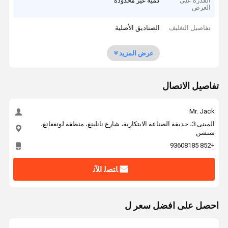
القدرة على
كمية غير محدودة
العرض
تفاصيل التغليف
الصناديق الأصلية
عرض المزيد
تفاصيل الاتصال
Mr. Jack
المبنى 3، حديقة الصناعة الابتكارية، شارع نانلينغ، منطقة لونغغانغ،
شنشن
+852 93608185
ﺎﺘﺼﻟ ﺍﻶﻧ
احصل على افضل سعر ل