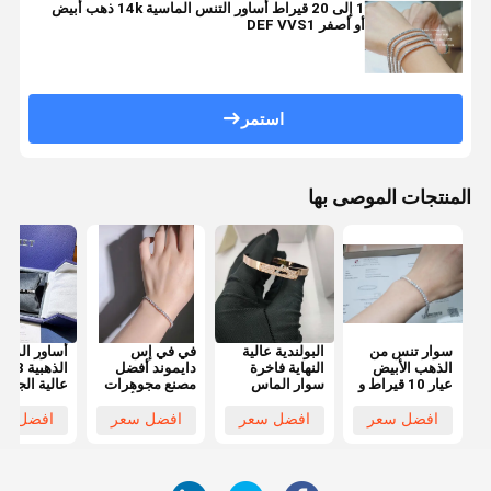
1 إلى 20 قيراط أساور التنس الماسية 14k ذهب أبيض
أو أصفر DEF VVS1
استمر
المنتجات الموصى بها
سوار تنس من
البولندية عالية
في في إس
أساور الماس
الذهب الأبيض
النهاية فاخرة
دايموند أفضل
الذ
عيار 10 قيراط و
سوار الماس
مصنع مجوهرات
عالية الجودة
9 قيراط من
مصنع الماس
في الصين أساور
المجوهرات
الألماس
المجوهرات في
التنس للنساء
المخصصة
افضل سعر
افضل سعر
افضل سعر
افضل سع
الصين