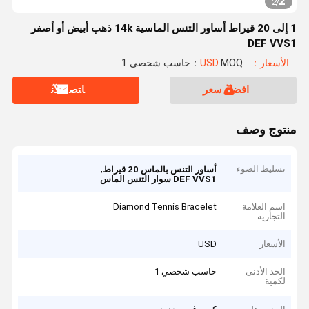
2
2
/
1 إلى 20 قيراط أساور التنس الماسية 14k ذهب أبيض أو أصفر
DEF VVS1
الأسعار：USD
MOQ：حاسب شخصي 1
افضل سعر
ﺎﺘﺼﻟ ﺍﻶﻧ
منتوج وصف
تسليط الضوء
,
أساور التنس بالماس 20 قيراط
DEF VVS1 سوار التنس الماس
اسم العلامة
Diamond Tennis Bracelet
التجارية
الأسعار
USD
الحد الأدنى
حاسب شخصي 1
لكمية