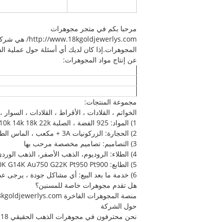
مرحبا بكم في متجر مجوهرات
المجوهرات.إذا كان لديك أي أسئلة حول عملية الشر
عن إنتاج مواد المجوهرات:
مجموعة المنتجات:
الخواتم ، القلادات ، الأقراط ، القلادات ، السوار 
1) المواد: 925 الفضة ، الصلبة 9k 10k 14k 18k 22k الذهب ، البلاتين Pt950/900 ، الخ
2) الحجارة: الزركونيات 3A + مكعب ، الماس الطبيعي ، تشارلز كولفارد موسانيت ، الزعفري ، الياقوت ، وغيرها من الأحجار الكريمة الطبيعية أو الاصطناعية ، الخ
3) التصاميم: تصاميم مخصصة مرحب بها
4) الطلاء: الروديوم، الذهب الأصفر، الذهب الوردي / الفضة، الذهب الصلب
5) الطابع: S925,G9K,G10K G14K Au750 G22K Pt950 Pt900 ، شعار العملاء متاح
6) خدمة ما بعد البيع: أي مشاكل جودة ، يرجى عدم التردد في الاتصال بنا ، وسوف نحاول أفضل ما لدينا لرضاء جميع العملاء.
هل تقدم مجوهرات خاصة للمسنين؟
منصة المجوهرات الفاخرة http://www.18kgoldjewerlys.com/ تقدم تخصيص ساعات ذهبية حقيقية مصنوعة خصيصًا. لمزيد من المعلومات ، يرجى الاتصال بنا!
حول الشركة
نحن محترفون في مجوهرات الذهب الحقيقي 18 كارت المصنوعة خصيصاً لأكثر من 9 سنوات، ونقوم فقط بجودة عالية مجوهرات العلامات التجارية الفاخرة.