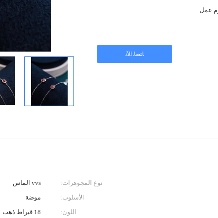
ﺎﺘﺼﻟ ﺍﻶﻧ
نوع المجوهرات:
vvs الماس
الأسلوب:
موضة
اللون:
18 قيراط ذهب