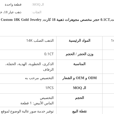
الـ MOQ:
قطعة واحدة
الفئات:
ذهب عيار 18، خاتم
ne Custom 18K Gold Jewelry
,
 الذهب الصلب 14
الذهب الصلب 14K
المواد الرئيسية
0.1CT
وزن الحجر / الحجم
المناسبة
الذكرى، الخطوبة، الهدية، الحفلة،
الزفاف
ODM و OEM و الشعار
التخصيص مرحب به
1PCS
الـ MOQ
التخصيص
الحجم
الماس الأبيض: 1 قطعة
نقطة البيع
توفير خدمة صور عالية الوضوح لموقع