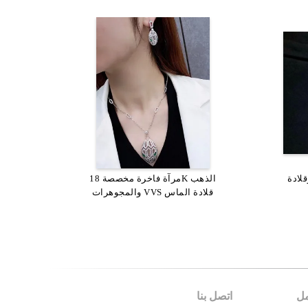
1 كارت وقلادة
لنساء
مرآة فاخرة مخصصة 18K الذهب
حليمة Cerchi Astrale 18K الذهب
ت
والمجوهرات VVS قلادة الماس
الزهري الماس قلادة تخصيص متاحة
مل
اتصل بنا