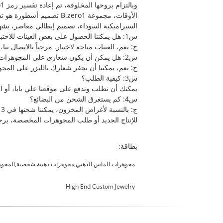
الأوقات، مجموعة B.zero1 
‬‬‬‬‬‬‬‬‬‬‬‬‬‬‬‬‬‬‬‬‬‬‬‬‬‬‬‬‬‬‬‬‬‬‬‬‬‬‬‬‬‬‬‬‬‬‬‬‬‬‬‬‬‬‬‬‬‬‬‬‬‬‬‬‬‬‬‬‬‬‬‬‬‬‬‬‬‬‬‬‬‬‬‬‬‬‬‬‬‬‬‬‬‬‬‬‬‬‬‬‬‬‬‬‬‬‬‬‬‬‬‬‬‬‬‬‬‬‬‬‬‬‬‬‬‬‬‬‬‬‬‬‬‬‬‬‬‬‬‬‬‬‬‬‬‬‬‬‬‬‬‬‬‬‬‬‬‬‬‬‬‬‬‬‬‬‬‬‬‬‬‬‬‬‬‬‬‬‬‬‬‬‬‬‬‬‬‬‬‬‬‬‬‬‬‬‬‬‬‬‬‬‬‬‬‬
س1: هل يمكننا الحصول على بعض العينات للاختبار؟
ج: نعم، العينات متاحة لاختبار. مرحباً بالاتصال 
س2: هل يمكن أن يكون شعاري على المجوهرات، أو يمكنك إنتاج المجوهرات المخصصة؟
ج: نعم، يمكننا أن نحفر شعارك بالليزر على المجوهرات، مجانًا. 
س3: كيفية الطلب؟
يمكنك أن تطلب وتدفع على موقعنا علي بابا، أو ال
س4: كم يستغرق الشحن من البضائع؟
ج: بالنسبة لأغراض المخزون، يمكننا شحنها في 3 ~ 5 أيام.
للإنتاج الجديد أو طلب المجوهرات المخصصة، يرجى
بطاقة:
مجوهرات الماس الذهبي,مجوهرات ذهبية شخصية,المجوه
High End Custom Jewelry