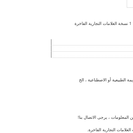
http://www.18kgoldjewerlys.com/ هي شركة من المطورين والمصممين ذوي المهارات العالية، المتخصصة في العمل مع 1: 1 نسخة العلامات التجارية الفاخرة