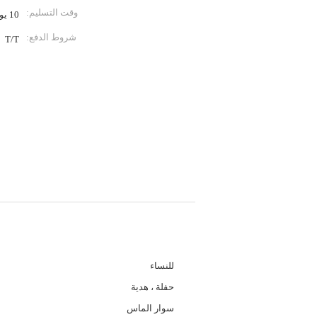
وقت التسليم:
10 يوم عمل
شروط الدفع:
T/T
لومات تفصيلية
الجنس:
للنساء
مناسبات:
حفلة ، هدية
نوع القلائد:
سوار الماس