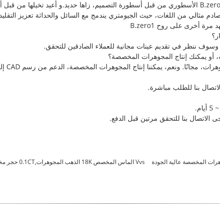
وبالتزام بروحها المخلوقة، تم إعادة تفسير رمز B.zero1 الأسطوري من قبل أسطورة التصميم، زاها حديد.و 
تصميم أسطورة هو تصادم مثالي من اللغات، حيث الجيومتري يندمج مع السائل والحداثة تعزيز ا
السيراميكية السوداء، تصميم إيطالي معاصر، يشهد مرة أخرى على روح B.zero1 ‬‬‬‬‬‬‬‬‬‬‬‬‬‬‬‬‬‬‬‬‬‬‬‬‬‬‬‬
بنا، وسوف ننظر في تقديم عينات مجانية للعملاء الصادقين للتحقق.
ونعم، يمكننا إنتاج المجوهرات المخصصة، الدعم من رسم CAD إلى التشكيل إلى الإنتاج النهائي.
اتصال بنا للطلب مباشرة.
 الاتصال بنا للتحقق مرتين قبل الدفع.
رات المخصصة عالية الجودة
Vvs الماس المخصص 18K الذهب المجوهرات,0.1CT حجر مخصص مجوهرات ذهبية 18 كارت