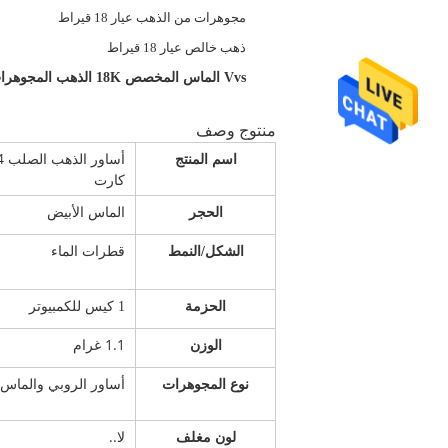
اسم المنتج:
مجوهرات من الذهب عيار 18 قيراط
المواد:
ذهب خالص عيار 18 قيراط
إبراز:
Vvs الماس المخصص 18K الذهب المجوهرات,0.1CT حجر مخصص مجوهرات ذهبية 18 كارت
منتوج وصف
أساور
اسم المنتج
كارت
الماس الأبيض
الحجر
قطرات الماء
الشكل/النمط
الحزمة
1 كيس للكمبيوتر
1.1 غرام
الوزن
أساور الروبي والماس
نوع المجوهرات
لا..
لون مغلف