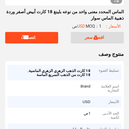
2
7
/
الماس المحدد معنى واحد من نوعه بلينغ 18 كارت أبيض أصفر وردة
ذهبية الماس سوار
الأسعار：USD
MOQ：1ص
افضل سعر
ﺎﺘﺼﻟ ﺍﻶﻧ
منتوج وصف
تسليط الضوء
,
18 كارت الذهب الزهري الزهري الماسية
18 كارت من الذهب السريع الماسة
اسم العلامة
Brand
التجارية
الأسعار
USD
الحد الأدنى
1ص
لكمية