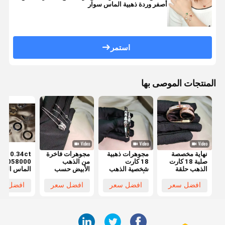
أصفر وردة ذهبية الماس سوار
استمر
المنتجات الموصى بها
نهاية مخصصة
مجوهرات ذهبية
مجوهرات فاخرة
0.34ct
صلبة 18 كارت
18 كارت
من الذهب
B7058000
الذهب حلقة
شخصية الذهب
الأبيض حسب
الماس المعب
مجوهرات
الأبيض المخصص
الطلب، راقية
18k الذهب
الماس الحقيقي
لجمال طويل
ومصنوعة
الأبيض قلادة
افضل سعر
افضل سعر
افضل سعر
افضل سع
مجوهرات
الأمد
خصيصًا وفاخرة
النسخة العلا
العلامة التجارية
التجارية
العالية
المجوهرات