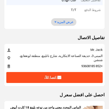
تفاصيل التغليف
علب الهدايا
شروط الدفع
T/T
عرض المزيد
تفاصيل الاتصال
Mr. Jack
المبنى 3، حديقة الصناعة الابتكارية، شارع نانلينغ، منطقة لونغغانغ،
شنشن
+852 93608185
ﺎﺘﺼﻟ ﺍﻶﻧ
احصل على افضل سعر ل
الماس المحدد معنى واحد من نوعه بلينغ 18 كارت أبيض