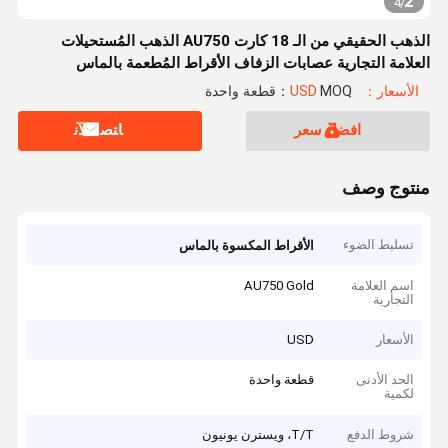
2
4
/
الذهب الحقيقي من الـ 18 كارت AU750 الذهب المُستحيلات
العلامة التجارية عصابات الزفاف الأقراط المُطعمة بالماس
الأسعار：USD
MOQ：قطعة واحدة
افضل سعر
ﺎﺘﺼﻟ ﺍﻶﻧ
منتوج وصف
تسليط الضوء
الأقراط المكسوة بالماس
اسم العلامة
AU750 Gold
التجارية
الأسعار
USD
الحد الأدنى
قطعة واحدة
لكمية
شروط الدفع
T/T، ويسترن يونيون