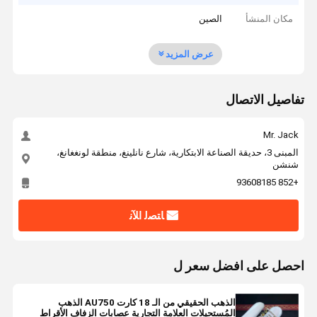
مكان المنشأ
الصين
عرض المزيد
تفاصيل الاتصال
Mr. Jack
المبنى 3، حديقة الصناعة الابتكارية، شارع نانلينغ، منطقة لونغغانغ،
شنشن
+852 93608185
ﺎﺘﺼﻟ ﺍﻶﻧ
احصل على افضل سعر ل
الذهب الحقيقي من الـ 18 كارت AU750 الذهب
المُستحيلات العلامة التجارية عصابات الزفاف الأقراط