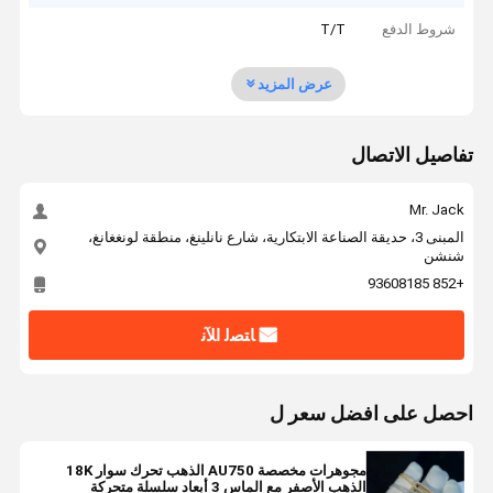
شروط الدفع
T/T
عرض المزيد
تفاصيل الاتصال
Mr. Jack
المبنى 3، حديقة الصناعة الابتكارية، شارع نانلينغ، منطقة لونغغانغ،
شنشن
+852 93608185
ﺎﺘﺼﻟ ﺍﻶﻧ
احصل على افضل سعر ل
مجوهرات مخصصة AU750 الذهب تحرك سوار 18K
الذهب الأصفر مع الماس 3 أبعاد سلسلة متحركة