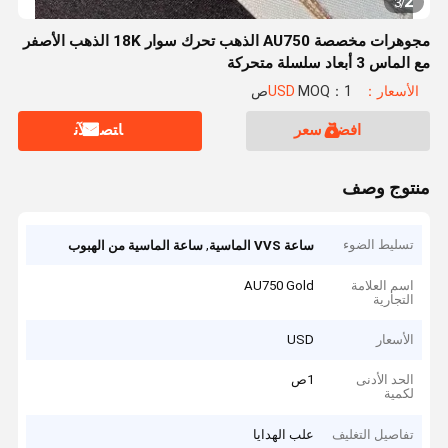
2
3
/
مجوهرات مخصصة AU750 الذهب تحرك سوار 18K الذهب الأصفر
مع الماس 3 أبعاد سلسلة متحركة
الأسعار：USD
MOQ：1ص
افضل سعر
ﺎﺘﺼﻟ ﺍﻶﻧ
منتوج وصف
تسليط الضوء
,
ساعة VVS الماسية
ساعة الماسية من الهبوب
اسم العلامة
AU750 Gold
التجارية
الأسعار
USD
الحد الأدنى
1ص
لكمية
تفاصيل التغليف
علب الهدايا