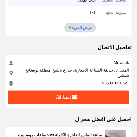
تفاصيل التغليف
علب الهدايا
شروط الدفع
T/T
عرض المزيد
تفاصيل الاتصال
Mr. Jack
المبنى 3، حديقة الصناعة الابتكارية، شارع نانلينغ، منطقة لونغغانغ،
شنشن
+852 93608185
ﺎﺘﺼﻟ ﺍﻶﻧ
احصل على افضل سعر ل
ساعة الماس الفاخرة الكاملة Vvs ساعات موسانيت