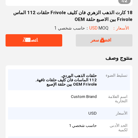
2
4
/
18 كارت الذهب الزهري فان كليف Frivole حلقات 112 الماس
Frivole بين الاصبع حلقة OEM
الأسعار：USD
MOQ：حاسب شخصي 1
افضل سعر
ﺎﺘﺼﻟ ﺍﻶﻧ
منتوج وصف
تسليط الضوء
,
حلقات الذهب الوردي
,
112 الماسات فان كليف حلقات تافهة
OEM Frivole بين حلقة الإصبع
اسم العلامة
Custom Brand
التجارية
الأسعار
USD
الحد الأدنى
حاسب شخصي 1
لكمية