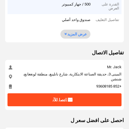
القدرة على
500 / جهاز كمبيوتر
العرض
تفاصيل التغليف
صندوق واحد أصلي
عرض المزيد
تفاصيل الاتصال
Mr. Jack
المبنى 3، حديقة الصناعة الابتكارية، شارع نانلينغ، منطقة لونغغانغ،
شنشن
+852 93608185
ﺎﺘﺼﻟ ﺍﻶﻧ
احصل على افضل سعر ل