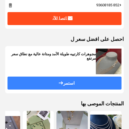
+852 93608185
ﺎﺘﺼﻟ ﺍﻶﻧ
احصل على افضل سعر ل
مجوهرات كارتييه طويلة الأمد ومتانة عالية مع نطاق سعر
مرتفع
استمر
المنتجات الموصى بها