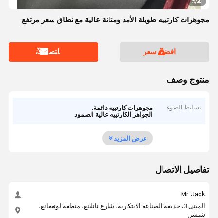
2
5
/
مجوهرات كارتييه طويلة الأمد ومتانة عالية مع نطاق سعر مرتفع
افضل سعر
ﺎﺘﺼﻟ ﺍﻶﻧ
منتوج وصف
تسليط الضوء
,
مجوهرات كارتييه دائمة
الجواهر الكارتييه عالية الصمود
عرض المزيد
تفاصيل الاتصال
Mr. Jack
المبنى 3، حديقة الصناعة الابتكارية، شارع نانلينغ، منطقة لونغغانغ،
شنشن