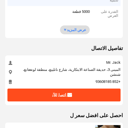
لكمية
القدرة على
5000 قطعة
العرض
عرض المزيد
تفاصيل الاتصال
Mr. Jack
المبنى 3، حديقة الصناعة الابتكارية، شارع نانلينغ، منطقة لونغغانغ،
شنشن
+852 93608185
ﺎﺘﺼﻟ ﺍﻶﻧ
احصل على افضل سعر ل