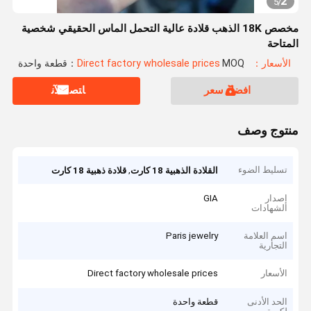
2
5
/
مخصص 18K الذهب قلادة عالية التحمل الماس الحقيقي شخصية
المتاحة
الأسعار：Direct factory wholesale prices
MOQ：قطعة واحدة
افضل سعر
ﺎﺘﺼﻟ ﺍﻶﻧ
منتوج وصف
تسليط الضوء
,
القلادة الذهبية 18 كارت
قلادة ذهبية 18 كارت
إصدار
GIA
الشهادات
اسم العلامة
Paris jewelry
التجارية
الأسعار
Direct factory wholesale prices
الحد الأدنى
قطعة واحدة