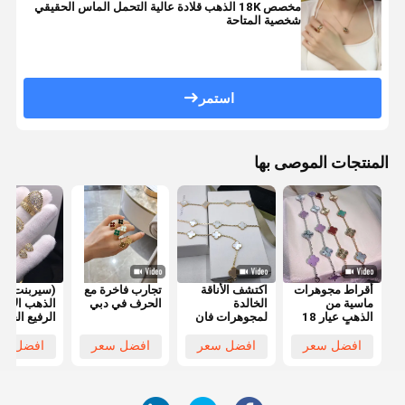
مخصص 18K الذهب قلادة عالية التحمل الماس الحقيقي
شخصية المتاحة
استمر
المنتجات الموصى بها
أقراط مجوهرات
اكتشف الأناقة
تجارب فاخرة مع
(سيربنت بو
ماسية من
الخالدة
الحرف في دبي
الذهب الأص
الذهب عيار 18
لمجوهرات فان
الرفيع الجود
قيراطًا فاخرة
كليف لاحتياجاتك
قلادة مجوه
تعزز الأسلوب
B2B
شخصية مخ
افضل سعر
افضل سعر
افضل سعر
افضل سع
الشخصي بلمعان
استثنائي