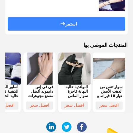
استمر
المنتجات الموصى بها
سوار تنس من
البولندية عالية
في في إس
أساور الماس
الذهب الأبيض
النهاية فاخرة
دايموند أفضل
الذ
عيار 10 قيراط و
سوار الماس
مصنع مجوهرات
عالية الجودة
9 قيراط من
مصنع الماس
في الصين أساور
المجوهرات
الألماس
المجوهرات في
التنس للنساء
المخصصة
افضل سعر
افضل سعر
افضل سعر
افضل سع
الصين