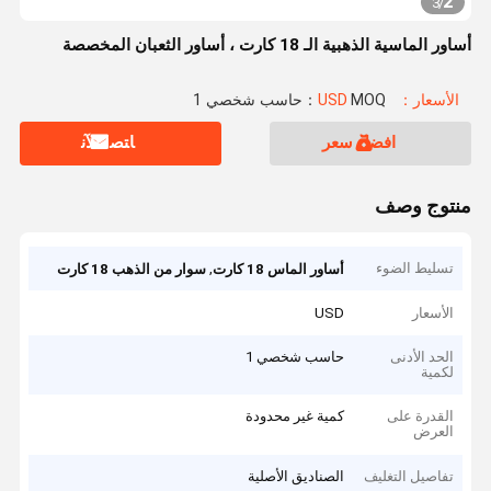
2
3
/
أساور الماسية الذهبية الـ 18 كارت ، أساور الثعبان المخصصة
الأسعار：USD
MOQ：حاسب شخصي 1
افضل سعر
ﺎﺘﺼﻟ ﺍﻶﻧ
منتوج وصف
تسليط الضوء
,
أساور الماس 18 كارت
سوار من الذهب 18 كارت
الأسعار
USD
الحد الأدنى
حاسب شخصي 1
لكمية
القدرة على
كمية غير محدودة
العرض
تفاصيل التغليف
الصناديق الأصلية