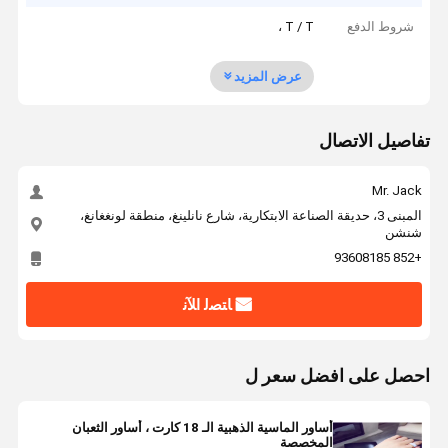
شروط الدفع
T / T ،
عرض المزيد
تفاصيل الاتصال
Mr. Jack
المبنى 3، حديقة الصناعة الابتكارية، شارع نانلينغ، منطقة لونغغانغ،
شنشن
+852 93608185
ﺎﺘﺼﻟ ﺍﻶﻧ
احصل على افضل سعر ل
أساور الماسية الذهبية الـ 18 كارت ، أساور الثعبان
المخصصة