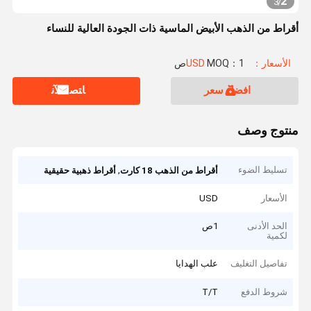
2
3
/
أقراط من الذهب الأبيض الماسية ذات الجودة العالية للنساء
الأسعار：USD
MOQ：1ص
افضل سعر
ﺎﺘﺼﻟ ﺍﻶﻧ
منتوج وصف
تسليط الضوء
,
أقراط من الذهب 18 كارت
أقراط ذهبية حقيقية
الأسعار
USD
الحد الأدنى
1ص
لكمية
تفاصيل التغليف
علب الهدايا
شروط الدفع
T/T