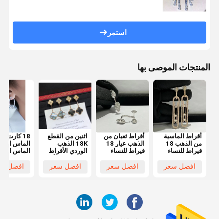
استمر
المنتجات الموصى بها
أقراط الماسية
أقراط ثعبان من
اثنين من القطع
18 كارت ا
من الذهب 18
الذهب عيار 18
18K الذهب
الماس الأقر
قيراط للنساء
قيراط للنساء
الوردي الأقراط
الماس الفاخ
السحرية مع أم
المجوهرات ل
اللؤلؤ الرمادية
الأقراط الحل
افضل سعر
افضل سعر
افضل سعر
افضل سع
مع الماس