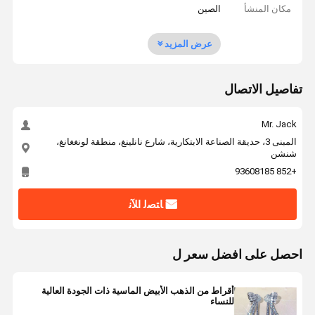
مكان المنشأ
الصين
عرض المزيد
تفاصيل الاتصال
Mr. Jack
المبنى 3، حديقة الصناعة الابتكارية، شارع نانلينغ، منطقة لونغغانغ،
شنشن
+852 93608185
ﺎﺘﺼﻟ ﺍﻶﻧ
احصل على افضل سعر ل
أقراط من الذهب الأبيض الماسية ذات الجودة العالية
للنساء