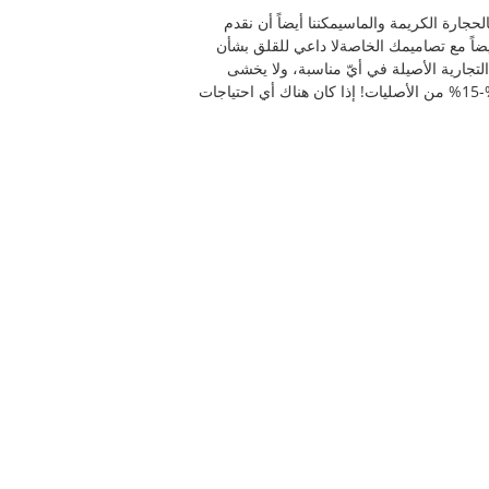
ت من الذهب والماس منذ عام 2005 نحن نقدم قطع مجوهرات مصممة من الذهب الأصلي من الذهب 18 كارتالحجارة الكريمة والماسيمكننا أيضاً أن نقدم
يضاً مع تصاميمك الخاصةلا داعي للقلق بشأن
تجارية الأصيلة في أيّ مناسبة، ولا يخشى
هو فقط حوالي 10%-15% من الأصليات! إذا كان هناك أي احتياجات