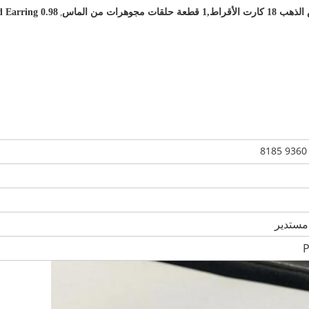
0.98 Carats 18k gold diamond Earring
,
مستدير