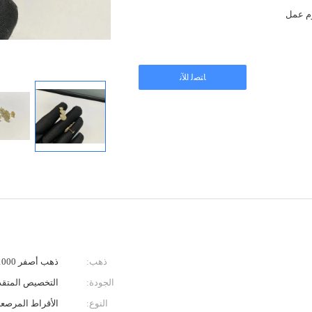
ﺎﺘﺼﻟ ﺍﻶﻧ
ذهب:
ذهب أصفر 750/1000 5,32 جرام
الجودة:
التخصيص المتقد
النوع:
الأقراط المرصع