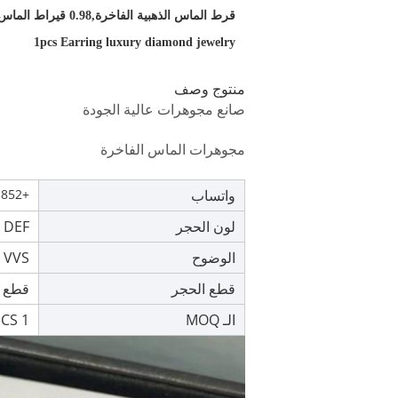
إبراز:
قرط الماس الذهبية الفاخرة,0.98 قيراط الماس الذهب 18 كارت الأقراط,1 قطعة حلقات مجوهرات من الماس
1pcs Earring luxury diamond jewelry
منتوج وصف
صانع مجوهرات عالية الجودة
مجوهرات الماس الفاخرة
واتساب
+852 9360 8185
لون الحجر
DEF
الوضوح
VVS
قطع الحجر
قطع 
الـ MOQ
1 PCS