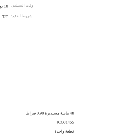
وقت التسليم:
10 يوم عمل
شروط الدفع:
T/T
لومات تفصيلية
الماس:
48 ماسة مستديرة 0.98 قيراط
JCO01455
REF:
الـ MOQ:
قطعة واحدة