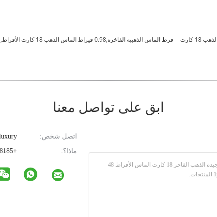
1 كارت
قرط الماس الذهبية الفاخرة,0.98 قيراط الماس الذهب 18 كارت الأقراط,1 قطعة حلقات مجوهرات من الماس
ابق على تواصل معنا
اتصل شخص:
luxury
ماذا؟:
+85293608185