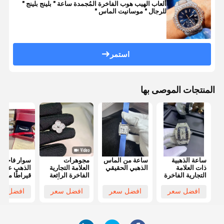
ألعاب الهيب هوب الفاخرة المُجمدة ساعة " بلينج بلينج "
للرجال " موسانيت الماس "
استمر
المنتجات الموصى بها
ساعة الذهبية
ساعة من الماس
مجوهرات
سوار فاخر 
ذات العلامة
الذهبي الحقيقي
العلامة التجارية
التجارية الفاخرة
الفاخرة الرائعة
قيراطًا مصنو
التي ترفع الأناقة
من الذهب عي
بجمال خالد
18 قيراطًا
افضل سعر
افضل سعر
افضل سعر
افضل سع
وحرفية