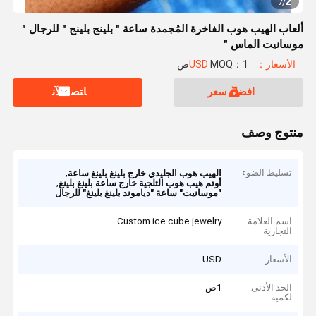
2
7
/
ألعاب الهيب هوب الفاخرة المُجمدة ساعة " بلينج بلينج " للرجال "
موسانيت الماس "
الأسعار：USD
MOQ：1ص
افضل سعر
ﺎﺘﺼﻟ ﺍﻶﻧ
منتوج وصف
تسليط الضوء
,
الهيب هوب الجليدي خارج بلينغ بلينغ ساعة
,
أوتم هيب هوب الثلجية خارج ساعة بلينغ بلينغ
"موسانيت" ساعة "دياموند بلينغ بلينغ" للرجال
اسم العلامة
Custom ice cube jewelry
التجارية
الأسعار
USD
الحد الأدنى
1ص
لكمية