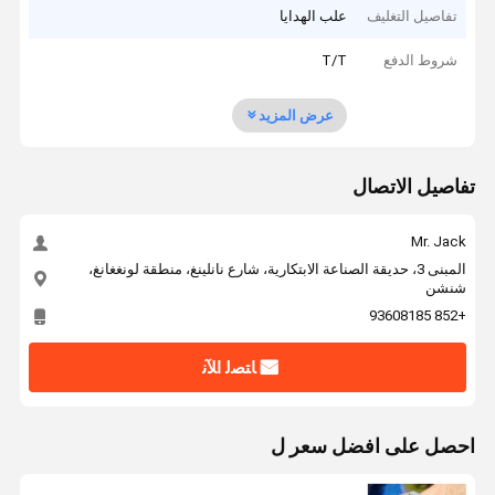
تفاصيل التغليف
علب الهدايا
شروط الدفع
T/T
عرض المزيد
تفاصيل الاتصال
Mr. Jack
المبنى 3، حديقة الصناعة الابتكارية، شارع نانلينغ، منطقة لونغغانغ،
شنشن
+852 93608185
ﺎﺘﺼﻟ ﺍﻶﻧ
احصل على افضل سعر ل