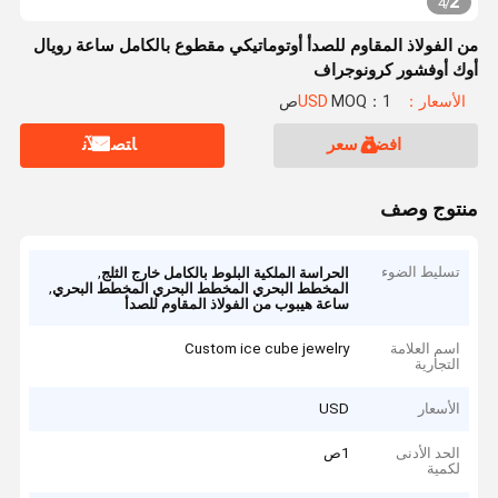
2
4
/
من الفولاذ المقاوم للصدأ أوتوماتيكي مقطوع بالكامل ساعة رويال
أوك أوفشور كرونوجراف
الأسعار：USD
MOQ：1ص
افضل سعر
ﺎﺘﺼﻟ ﺍﻶﻧ
منتوج وصف
تسليط الضوء
,
الحراسة الملكية البلوط بالكامل خارج الثلج
,
المخطط البحري المخطط البحري المخطط البحري
ساعة هيبوب من الفولاذ المقاوم للصدأ
اسم العلامة
Custom ice cube jewelry
التجارية
الأسعار
USD
الحد الأدنى
1ص
لكمية