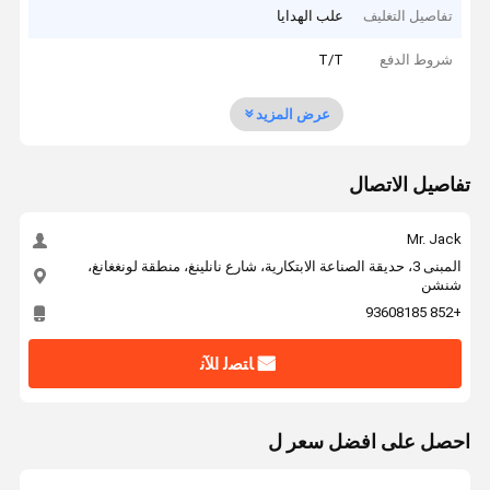
تفاصيل التغليف
علب الهدايا
شروط الدفع
T/T
عرض المزيد
تفاصيل الاتصال
Mr. Jack
المبنى 3، حديقة الصناعة الابتكارية، شارع نانلينغ، منطقة لونغغانغ،
شنشن
+852 93608185
ﺎﺘﺼﻟ ﺍﻶﻧ
احصل على افضل سعر ل