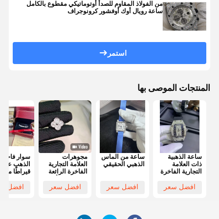
من الفولاذ المقاوم للصدأ أوتوماتيكي مقطوع بالكامل
ساعة رويال أوك أوفشور كرونوجراف
استمر
المنتجات الموصى بها
ساعة الذهبية
ساعة من الماس
مجوهرات
سوار فاخر 
ذات العلامة
الذهبي الحقيقي
العلامة التجارية
التجارية الفاخرة
الفاخرة الرائعة
قيراطًا مصنو
التي ترفع الأناقة
من الذهب عي
بجمال خالد
18 قيراطًا
افضل سعر
افضل سعر
افضل سعر
افضل سع
وحرفية