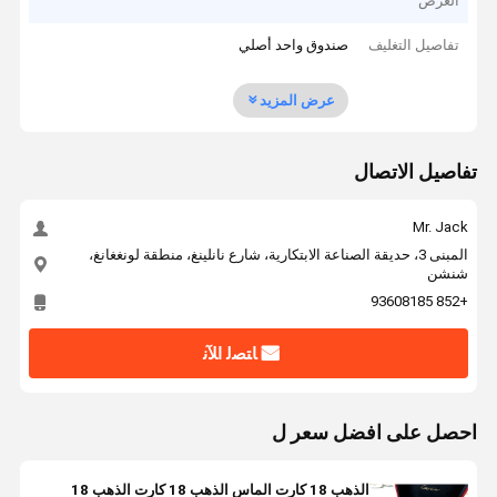
العرض
تفاصيل التغليف
صندوق واحد أصلي
عرض المزيد
تفاصيل الاتصال
Mr. Jack
المبنى 3، حديقة الصناعة الابتكارية، شارع نانلينغ، منطقة لونغغانغ،
شنشن
+852 93608185
ﺎﺘﺼﻟ ﺍﻶﻧ
احصل على افضل سعر ل
الذهب 18 كارت الماس الذهب 18 كارت الذهب 18