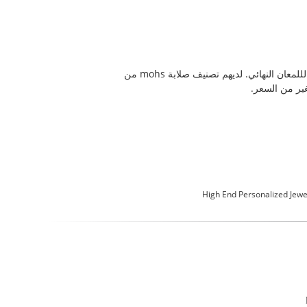
هذا الحلق الذهبي AU750 الراقي مصنوع يدويًا من حلقات الذهب والماس 18 كارت. كل مجموعة من الماسات هي وضوح VVS1 لللمعان النهائي. لديهم تصنيف صلابة mohs من
High End Personalized Jewe