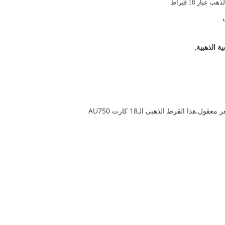
عيار 18 قيراط
,
لقد رأيتم هذه المجوهرات الذهبية AU750 على المشاهير والرياضيين، الآن يمكنك الحصول على نفس النظرة المثيرة للإعجاب بسعر معقول.هذا القرط الذهبى الـ18 كارت AU750