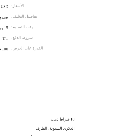
الأسعار:
USD
تفاصيل التغليف:
صندوق
وقت التسليم:
15 يوم عمل
شروط الدفع:
T/T
القدرة على العرض:
100 قطعة في الشهر
لومات تفصيلية
المواد الرئيسية للمجوهرات:
18 قيراط ذهب
مناسبات:
الذكرى السنوية، الطرف