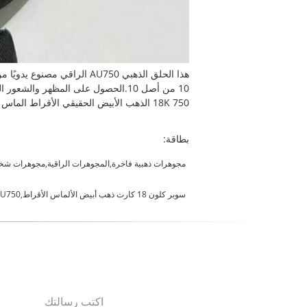
10 من أصل 10.الحصول على المظهر والشعور الدقيق لـ 5000 دولار + الذهب الرفيع الجودة 18 قيراط مجوهرات مقابل جزء صغير من السعر.
18K 750 الذهب الأبيض الحقيقي الأقراط الماس الطبيعية
بطاقة:
مجوهرات ذهبية فاخرة,المجوهرات الراقية,مجوهرات شخص
سوبر كلون 18 كارت ذهب أبيض الألماس الأقراط,AU750 الذهب 18 كارت الذهب الأبيض الأقراط الماس,نساء AU750 الأقراط الماسية الذهبية
اكتب رسالتك