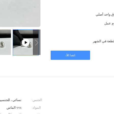
 واحد أصلي
ﺎﺘﺼﻟ ﺍﻶﻧ
الجنس:
نسائي ، للجنسي
المواد:
vvs الماس