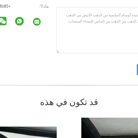
ماذا؟:
+85293608185
قد تكون في هذه