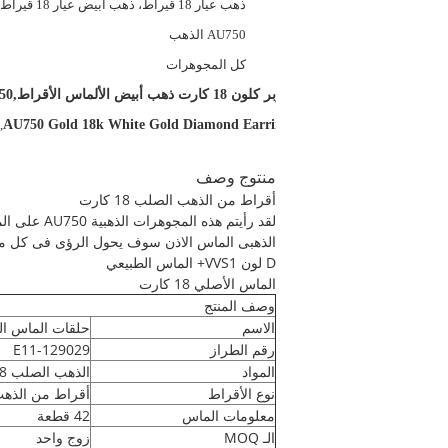
طلاء:
ذهب عيار 18 قيراط، ذهب أبيض عيار 18 قيراط
العلامة التجارية:
AU750 الذهب
مصنعي المعدات الأولية:
كل المجوهرات
إبراز:
سوبر كلون 18 كارت ذهب أبيض الألماس الأقراط,AU750 الذهب 18 كارت الذهب الأبيض الأقراط الماس,نساء AU750 الأقراط الماسية الذهبية
,
AU750 Gold 18k White Gold Diamond Earrings
منتوج وصف
أقراط من الذهب الصلب 18 كارت
الذهبى الماس الاذن سوف يحول الرؤى فى كل مكا
D لون VVS1+ الماس الطبيعي
الماس الأصلي 18 كارت
وصف المنتج
الاسم
حلقات الماس ال
رقم الطراز
E11-129029
المواد
الذهب الصلب 18 كارت
نوع الأقراط
أقراط من الذهب 18 كا
معلومات الماس
42 قطعة
الـ MOQ
زوج واحد