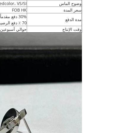
وضوح الماس
DE dedcolor، VS/SI وضوح
سعر المدة
FOB HK
30% دفع مقدماً
مدة الدفع
70 ٪ دفع الرصيد قبل التسليم
وقت الإنتاج
حوالي أسبوعين