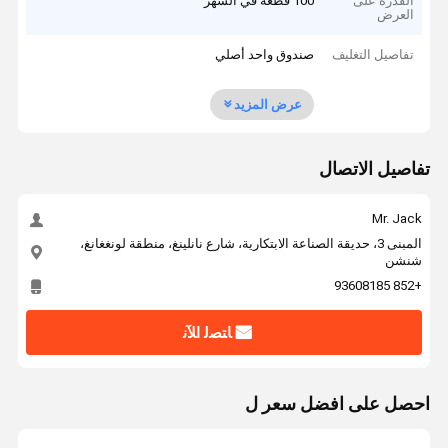
القدرة على
100 قطعة في الشهر
العرض
تفاصيل التغليف
صندوق واحد أصلي
عرض المزيد
تفاصيل الاتصال
Mr. Jack
المبنى 3، حديقة الصناعة الابتكارية، شارع نانلينغ، منطقة لونغغانغ،
شنشن
+852 93608185
ﺎﺘﺼﻟ ﺍﻶﻧ
احصل على افضل سعر ل